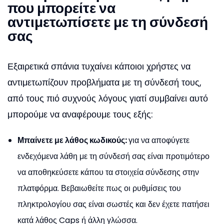
που μπορείτε να
αντιμετωπίσετε με τη σύνδεσή
σας
Εξαιρετικά σπάνια τυχαίνει κάποιοι χρήστες να
αντιμετωπίζουν προβλήματα με τη σύνδεσή τους,
από τους πιό συχνούς λόγους γιατί συμβαίνει αυτό
μπορούμε να αναφέρουμε τους εξής:
Μπαίνετε με λάθος κωδικούς:
για να αποφύγετε
ενδεχόμενα λάθη με τη σύνδεσή σας είναι προτιμότερο
να αποθηκεύσετε κάπου τα στοιχεία σύνδεσης στην
πλατφόρμα. Βεβαιωθείτε πως οι ρυθμίσεις του
πληκτρολογίου σας είναι σωστές και δεν έχετε πατήσει
κατά λάθος Caps ή άλλη γλώσσα.