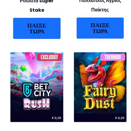
Πολλαπλός Άγριος
Ρουλέτα Super
Παίκτης
Stake
ΠΑΊΞΕ
ΠΑΊΞΕ
ΤΏΡΑ
ΤΏΡΑ