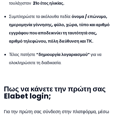
τουλάχιστον
21ο έτος ηλικίας.
Συμπληρώστε τα ακόλουθα πεδία:
όνομα / επώνυμο,
ημερομηνία γέννησης, φύλο, χώρα, τύπο και αριθμό
εγγράφου που αποδεικνύει τη ταυτότητά σας,
αριθμό τηλεφώνου, πόλη διεύθυνση και ΤΚ
.
Τέλος πατήστε
“δημιουργία λογαριασμού”
για να
ολοκληρώσετε τη διαδικασία.
Πως να κάνετε την πρώτη σας
Elabet login;
Για την πρώτη σας σύνδεση στην πλατφόρμα, μέσω