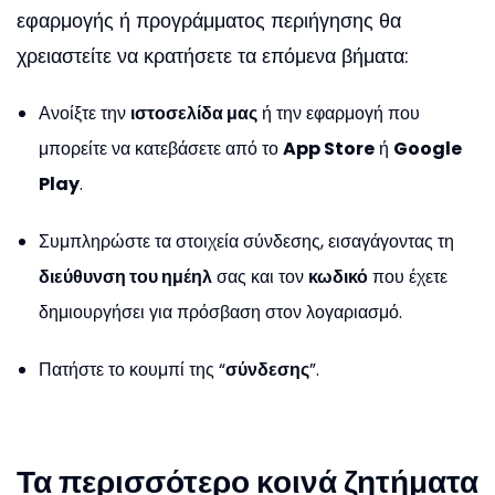
εφαρμογής ή προγράμματος περιήγησης θα
χρειαστείτε να κρατήσετε τα επόμενα βήματα:
Ανοίξτε την
ιστοσελίδα μας
ή την εφαρμογή που
μπορείτε να κατεβάσετε από το
App Store
ή
Google
Play
.
Συμπληρώστε τα στοιχεία σύνδεσης, εισαγάγοντας τη
διεύθυνση του ημέηλ
σας και τον
κωδικό
που έχετε
δημιουργήσει για πρόσβαση στον λογαριασμό.
Πατήστε το κουμπί της “
σύνδεσης
”.
Τα περισσότερο κοινά ζητήματα